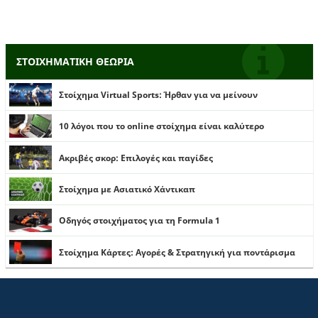
ΣΤΟΙΧΗΜΑΤΙΚΗ ΘΕΩΡΙΑ
Στοίχημα Virtual Sports: Ήρθαν για να μείνουν
10 λόγοι που το online στοίχημα είναι καλύτερο
Ακριβές σκορ: Επιλογές και παγίδες
Στοίχημα με Ασιατικό Χάντικαπ
Οδηγός στοιχήματος για τη Formula 1
Στοίχημα Κάρτες: Αγορές & Στρατηγική για ποντάρισμα