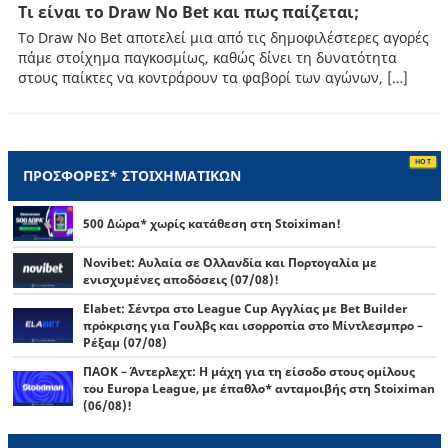
Τι είναι το Draw No Bet και πως παίζεται;
Το Draw No Bet αποτελεί μια από τις δημοφιλέστερες αγορές
πάμε στοίχημα παγκοσμίως, καθώς δίνει τη δυνατότητα
στους παίκτες να κοντράρουν τα φαβορί των αγώνων, […]
ΠΡΟΣΦΟΡΕΣ* ΣΤΟΙΧΗΜΑΤΙΚΩΝ
500 Δώρα* χωρίς κατάθεση στη Stoiximan!
Novibet: Αυλαία σε Ολλανδία και Πορτογαλία με
ενισχυμένες αποδόσεις (07/08)!
Elabet: Σέντρα στο League Cup Αγγλίας με Bet Builder
πρόκρισης για Γουλβς και ισορροπία στο Μίντλεσμπρο –
Ρέξαμ (07/08)
ΠΑΟΚ – Άντερλεχτ: Η μάχη για τη είσοδο στους ομίλους
του Europa League, με έπαθλο* ανταμοιβής στη Stoiximan
(06/08)!