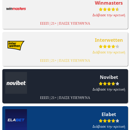
Winmasters
Διάβασε την κριτική
ΕΕΕΠ | 21+ | ΠΑΙΞΕ ΥΠΕΥΘΥΝΑ
Interwetten
Διάβασε την κριτική
ΕΕΕΠ | 21+ | ΠΑΙΞΕ ΥΠΕΥΘΥΝΑ
Novibet
Διάβασε την κριτική
ΕΕΕΠ | 21+ | ΠΑΙΞΕ ΥΠΕΥΘΥΝΑ
Elabet
Διάβασε την κριτική