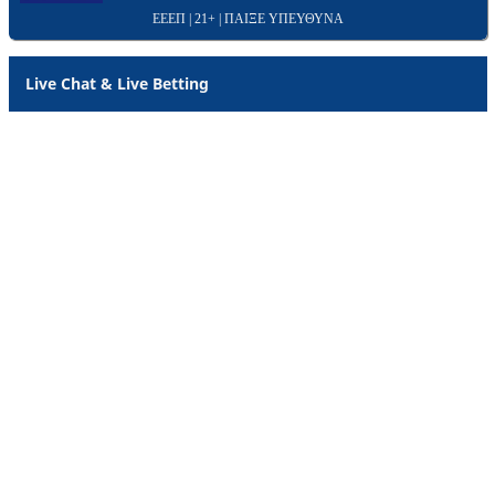
ΕΕΕΠ | 21+ | ΠΑΙΞΕ ΥΠΕΥΘΥΝΑ
Live Chat & Live Betting