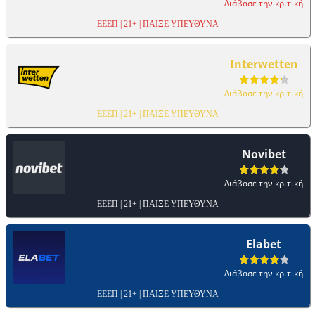
Διάβασε την κριτική
ΕΕΕΠ | 21+ | ΠΑΙΞΕ ΥΠΕΥΘΥΝΑ
Interwetten
Διάβασε την κριτική
ΕΕΕΠ | 21+ | ΠΑΙΞΕ ΥΠΕΥΘΥΝΑ
Novibet
Διάβασε την κριτική
ΕΕΕΠ | 21+ | ΠΑΙΞΕ ΥΠΕΥΘΥΝΑ
Elabet
Διάβασε την κριτική
ΕΕΕΠ | 21+ | ΠΑΙΞΕ ΥΠΕΥΘΥΝΑ