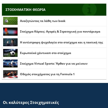
ΣΤΟΙΧΗΜΑΤΙΚΗ ΘΕΩΡΙΑ
Αναζητώντας τα λάθη των book
Στοίχημα Κάρτες: Αγορές & Στρατηγική για ποντάρισμα
Η αντίστροφη ψυχολογία στο στοίχημα και η τακτική της
Ευρωπαϊκό χάντικαπ στο στοίχημα
Στοίχημα Virtual Sports: Ήρθαν για να μείνουν
Οδηγός στοιχήματος για τη Formula 1
Οι καλύτερες Στοιχηματικές