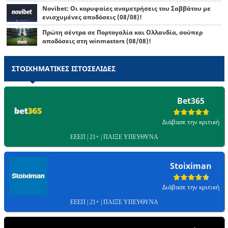
Novibet: Oι κορυφαίες αναμετρήσεις του Σαββάτου με
ενισχυμένες αποδόσεις (08/08)!
Πρώτη σέντρα σε Πορτογαλία και Ολλανδία, σούπερ
αποδόσεις στη winmasters (08/08)!
ΣΤΟΙΧΗΜΑΤΙΚΕΣ ΙΣΤΟΣΕΛΙΔΕΣ
Bet365
Διάβασε την κριτική
ΕΕΕΠ | 21+ | ΠΑΙΞΕ ΥΠΕΥΘΥΝΑ
Stoiximan
Διάβασε την κριτική
ΕΕΕΠ | 21+ | ΠΑΙΞΕ ΥΠΕΥΘΥΝΑ