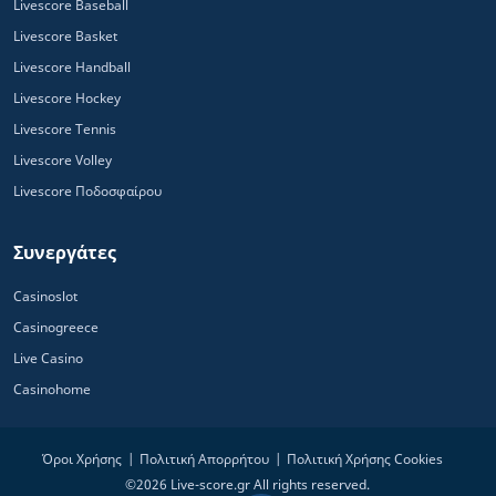
Livescore Baseball
Livescore Basket
Livescore Handball
Livescore Hockey
Livescore Tennis
Livescore Volley
Livescore Ποδοσφαίρου
Συνεργάτες
Casinoslot
Casinogreece
Live Casino
Casinohome
Όροι Χρήσης
Πολιτική Απορρήτου
Πολιτική Χρήσης Cookies
©2026
Live-score.gr
All rights reserved.