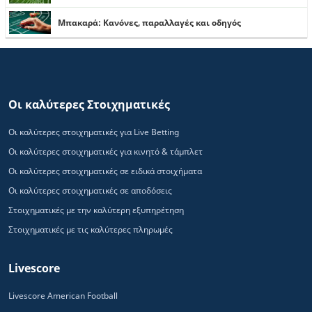
Μπακαρά: Κανόνες, παραλλαγές και οδηγός
Οι καλύτερες Στοιχηματικές
Οι καλύτερες στοιχηματικές για Live Betting
Οι καλύτερες στοιχηματικές για κινητό & τάμπλετ
Οι καλύτερες στοιχηματικές σε ειδικά στοιχήματα
Οι καλύτερες στοιχηματικές σε αποδόσεις
Στοιχηματικές με την καλύτερη εξυπηρέτηση
Στοιχηματικές με τις καλύτερες πληρωμές
Livescore
Livescore American Football