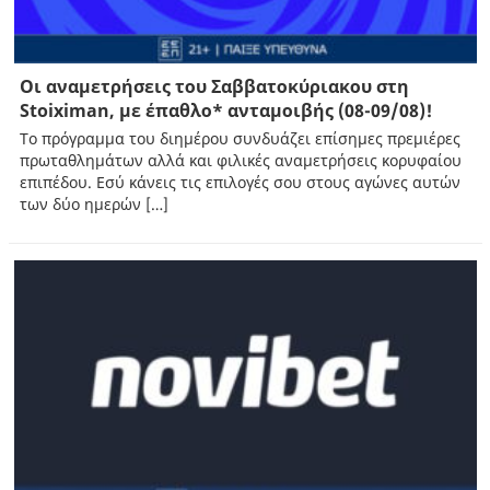
Οι αναμετρήσεις του Σαββατοκύριακου στη
Stoiximan, με έπαθλο* ανταμοιβής (08-09/08)!
Το πρόγραμμα του διημέρου συνδυάζει επίσημες πρεμιέρες
πρωταθλημάτων αλλά και φιλικές αναμετρήσεις κορυφαίου
επιπέδου. Εσύ κάνεις τις επιλογές σου στους αγώνες αυτών
των δύο ημερών […]