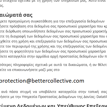
ά στοιχεία σχετικά με τη χρήση των υπηρεσιών μας. Αυτό είναι
ας.
καιώματά σας
ρετε προηγούμενη συγκατάθεση για την επεξεργασία δεδομένων
ήσετε πρόσβαση στα δεδομένα σας προσωπικού χαρακτήρα που κρ
ετε διόρθωση οποιωνδήποτε δεδομένων σας προσωπικού χαρακτήρ
ετε τη διαγραφή των δεδομένων σας προσωπικού χαρακτήρα που
αχθείτε στη χρήση και επεξεργασία των δεδομένων σας προσωπικ
τε τον περιορισμό της χρήσης και της επεξεργασίας των δεδομέ
ήσετε τη φορητότητα των δεδομένων σας προσωπικού χαρακτήρα
ετε καταγγελία στην αρμόδια αρχή προστασίας δεδομένων εάν πι
σότερες πληροφορίες σχετικά με αυτά τα δικαιώματα, ή αν θέλετ
είτε να επικοινωνήσετε μαζί μας στο
 ανά πάσα στιγμή να υποβάλετε καταγγελία στην τοπική σας
ήσετε με την Υπηρεσία Προστασίας Δεδομένων της Δανίας: Datatil
είμενο Δεδομένων και Υπεύθυνος Επεξερ