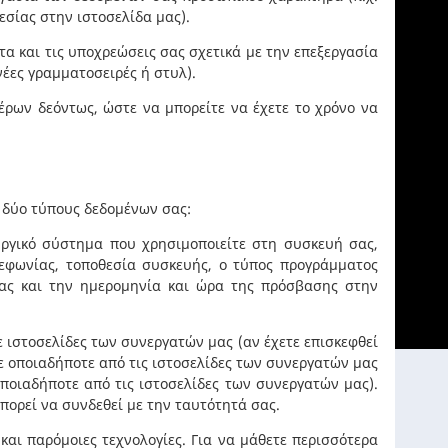
σίας στην ιστοσελίδα μας).
α και τις υποχρεώσεις σας σχετικά με την επεξεργασία
έες γραμματοσειρές ή στυλ).
έρων δεόντως, ώστε να μπορείτε να έχετε το χρόνο να
 δύο τύπους δεδομένων σας:
υργικό σύστημα που χρησιμοποιείτε στη συσκευή σας,
λεφωνίας, τοποθεσία συσκευής, ο τύπος προγράμματος
μας και την ημερομηνία και ώρα της πρόσβασης στην
ε ιστοσελίδες των συνεργατών μας (αν έχετε επισκεφθεί
σε οποιαδήποτε από τις ιστοσελίδες των συνεργατών μας
ποιαδήποτε από τις ιστοσελίδες των συνεργατών μας).
μπορεί να συνδεθεί με την ταυτότητά σας.
αι παρόμοιες τεχνολογίες. Για να μάθετε περισσότερα