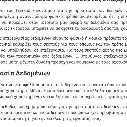
σιο του Γενικού κανονισμού για την προστασία των δεδομένων
ρισμένο ή αναγνωρίσιμο φυσικό πρόσωπο». Δεδομένου ότι η ε
ι να προκύψει στον ιστότοπό μας αφορά τα δεδομένα σας προ
. Ως εκ τούτου, μπορείτε να ασκήσετε τα δικαιώματά σας που χο
 επεξεργασίας δεδομένων είναι το φυσικό ή νομικό πρόσωπο το 
ωπα) καθορίζει τους σκοπούς για τους οποίους και τον τρόπο μ
ι να υποβληθούν, σε επεξεργασία. Για τους σκοπούς αυτής της 
σία των προσωπικών σας δεδομένων. Ο υπεύθυνος επεξεργασία
σας με τη μέγιστη δυνατή προσοχή και σύμφωνα με τους σχετικο
ασία Δεδομένων
, για να διασφαλίσουμε ότι τα δεδομένα σας προστατεύονται κα
ού χαρακτήρα. Μόνο εξουσιοδοτημένο και κατάλληλα εκπαιδευμ
πικού χαρακτήρα για να εκπληρώσει τις υποχρεώσεις εργασίας τ
 μέθοδος που χρησιμοποιούμε για την προστασία των δεδομένων 
εξουσιοδοτημένο και εκπαιδευμένο προσωπικό έχει πρόσβαση σ
ίναι απαραίτητη για την εκτέλεση της εργασίας τους.