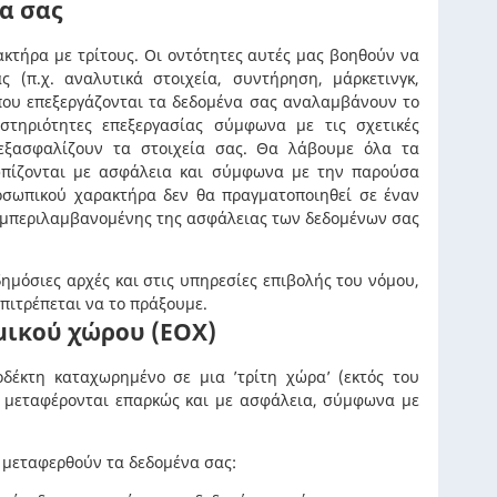
α σας
κτήρα με τρίτους. Οι οντότητες αυτές μας βοηθούν να
 (π.χ. αναλυτικά στοιχεία, συντήρηση, μάρκετινγκ,
 που επεξεργάζονται τα δεδομένα σας αναλαμβάνουν το
στηριότητες επεξεργασίας σύμφωνα με τις σχετικές
εξασφαλίζουν τα στοιχεία σας. Θα λάβουμε όλα τα
ωπίζονται με ασφάλεια και σύμφωνα με την παρούσα
σωπικού χαρακτήρα δεν θα πραγματοποιηθεί σε έναν
 συμπεριλαμβανομένης της ασφάλειας των δεδομένων σας
μόσιες αρχές και στις υπηρεσίες επιβολής του νόμου,
επιτρέπεται να το πράξουμε.
μικού χώρου (ΕΟΧ)
έκτη καταχωρημένο σε μια ’τρίτη χώρα’ (εκτός του
ς μεταφέρονται επαρκώς και με ασφάλεια, σύμφωνα με
 μεταφερθούν τα δεδομένα σας: