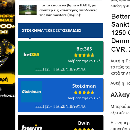
Για το επόμενο βήμα ο ΠΑΟΚ, με
επεξεργασ
σούπερ τις καλύτερες αποδόσεις
της winmasters (06/08)!
ΣΤΟΙΧΗΜΑΤΙΚΕΣ ΙΣΤΟΣΕΛΙΔΕΣ
Bet365
Αυτή η Πο
Διάβασε την κριτική
το πώς τα
ΕΕΕΠ | 21+ | ΠΑΙΞΕ ΥΠΕΥΘΥΝΑ
κατά την 
Αυτή η Πο
Stoiximan
Αλλαγ
Διάβασε την κριτική
Μπορούμε
ΕΕΕΠ | 21+ | ΠΑΙΞΕ ΥΠΕΥΘΥΝΑ
εξετάζετε
Bwin
Η ενημερ
επηρεάσου