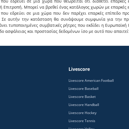
 που εδρεύει σε μια χώρα που θεωρείται ότι διαθέτει επαρκέ
ή Επιτροπή. Μπορεί να βρεθεί ένας κατάλογος χωρών με επαρκές
 που εδρεύει σε μια χώρα που δεν παρέχει επαρκές επίπεδο π
. Σε αυτήν την κατάσταση θα συνάψουμε συμφωνία για την πρ
νει τυποποιημένες συμβατικές ρήτρες που εκδίδει η Ευρωπαϊκή 
δο ασφάλειας και προστασίας δεδομένων ίσο με αυτό που απαιτεί
Livescore
Livescore American Football
Livescore Baseball
Livescore Basket
Livescore Handball
Livescore Hockey
Livescore Tennis
Livescore Volley