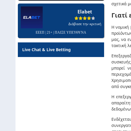
σχετικά μ
Elabet
Γιατί
Διάβασε την κριτική
Η νομική
ΕΕΕΠ | 21+ | ΠΑΙΞΕ ΥΠΕΥΘΥΝΑ
προϊόντων
μας, να 
τακτική λ
Live Chat & Live Betting
Επεξεργα
συσκευής
μπορεί ν
περιεχομέ
Χρησιμοπο
από συγκε
Η επεξερ
απαραίτητ
δεδομένω
Ενδέχετα
συνεργατ