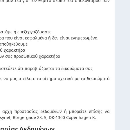
 σημαντικό για τον θεμιτό σκοπό του υπολογισμού των
ατάμε ή επεξεργαζόμαστε
α που είναι εσφαλμένα ή δεν είναι ενημερωμένα
 αποθηκεύουμε
ού χαρακτήρα
νων σας προσωπικού χαρακτήρα
στεύετε ότι παραβιάζονται τα δικαιώματά σας
ε να μας στείλετε το αίτημα σχετικά με τα δικαιώματά
 αρχή προστασίας δεδομένων ή μπορείτε επίσης να
synet, Borgergade 28, 5, DK-1300 Copenhagen K.
γασίας Δεδομένων