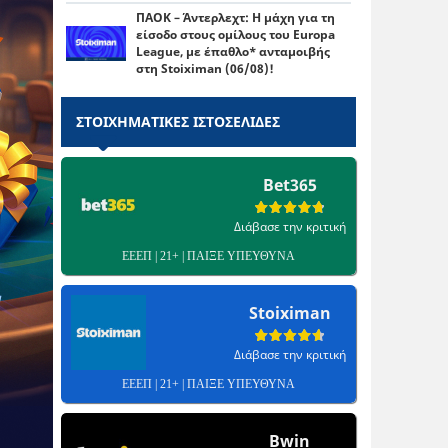
ΠΑΟΚ – Άντερλεχτ: Η μάχη για τη
είσοδο στους ομίλους του Europa
League, με έπαθλο* ανταμοιβής
στη Stoiximan (06/08)!
ΣΤΟΙΧΗΜΑΤΙΚΕΣ ΙΣΤΟΣΕΛΙΔΕΣ
Bet365
Διάβασε την κριτική
ΕΕΕΠ | 21+ | ΠΑΙΞΕ ΥΠΕΥΘΥΝΑ
Stoiximan
Διάβασε την κριτική
ΕΕΕΠ | 21+ | ΠΑΙΞΕ ΥΠΕΥΘΥΝΑ
Bwin