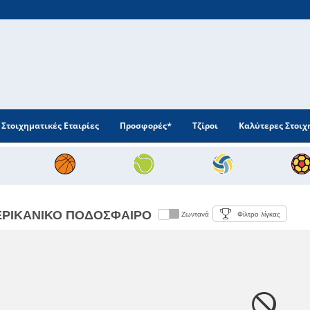
Στοιχηματικές Εταιρίες
Προσφορές*
Τζίροι
Καλύτερες Στοιχ
ΡΙΚΆΝΙΚΟ ΠΟΔΌΣΦΑΙΡΟ
Ζωντανά
Φίλτρο λίγκας
Ζωντανά