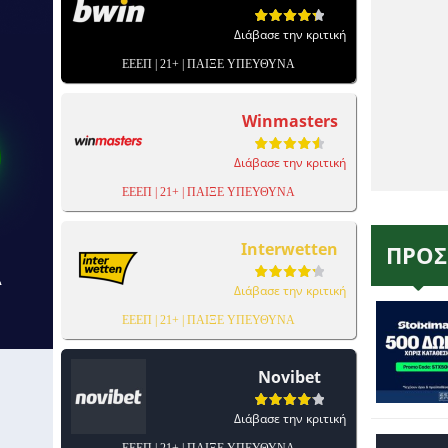
Διάβασε την κριτική
ΕΕΕΠ | 21+ | ΠΑΙΞΕ ΥΠΕΥΘΥΝΑ
Winmasters
Διάβασε την κριτική
ΕΕΕΠ | 21+ | ΠΑΙΞΕ ΥΠΕΥΘΥΝΑ
Interwetten
ΠΡΟΣ
Διάβασε την κριτική
ΕΕΕΠ | 21+ | ΠΑΙΞΕ ΥΠΕΥΘΥΝΑ
Novibet
Διάβασε την κριτική