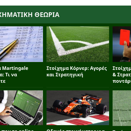
ΧΗΜΑΤΙΚΗ ΘΕΩΡΙΑ
 Martingale
Στοίχημα Κόρνερ: Αγορές
Στοίχημ
: Τι να
και Στρατηγική
& Στρατ
τε
ποντάρ