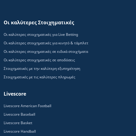
Οι καλύτερες Στοιχηματικές
Οι καλύτερες στοιχηματικές για Live Betting
Οι καλύτερες στοιχηματικές για κινητό & τάμπλετ
Οι καλύτερες στοιχηματικές σε ειδικά στοιχήματα
Οι καλύτερες στοιχηματικές σε αποδόσεις
Στοιχηματικές με την καλύτερη εξυπηρέτηση
Στοιχηματικές με τις καλύτερες πληρωμές
Livescore
Livescore American Football
Livescore Baseball
Livescore Basket
Livescore Handball