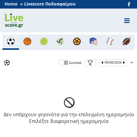
Home
»
Livescore Ποδοσφαίρου
09/08/2026
Ζωντανά
Ζωντανά
Δεν υπάρχουν γεγονότα για την επιλεγμένη ημερομηνία
Επιλέξτε διαφορετική ημερομηνία