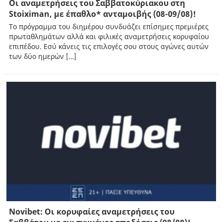
Οι αναμετρήσεις του Σαββατοκύριακου στη
Stoiximan, με έπαθλο* ανταμοιβής (08-09/08)!
Το πρόγραμμα του διημέρου συνδυάζει επίσημες πρεμιέρες
πρωταθλημάτων αλλά και φιλικές αναμετρήσεις κορυφαίου
επιπέδου. Εσύ κάνεις τις επιλογές σου στους αγώνες αυτών
των δύο ημερών […]
Novibet: Oι κορυφαίες αναμετρήσεις του