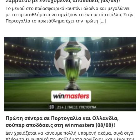
Σαββάτου με ενισχυμένες αποδόσεις (08/08)!
Το μενού στο ποδοσφαιρικό κουπόνι ολοένα και μεγαλώνει
με τα πρωταθλήματα να αρχίζουν το ένα μετά το άλλο. Στην
Πορτογαλία το πρωτάθλημα έχει την πρώτη […]
Πρώτη σέντρα σε Πορτογαλία και Ολλανδία,
σούπερ αποδόσεις στη winmasters (08/08)!
Δεν χρειάζεται να κάνουμε πολλή υπομονή ακόμα, σιγά σιγά
πλέον τα ευρωπαϊκά πρωταθλήματα αρχίζουν. Και μέχρι την