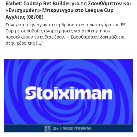
Elabet: Σούπερ Bet Builder για τη Σαουθάμπτον και
«Ενισχυμένη» Μπέρμιγχαμ στο League Cup
Αγγλίας (08/08)
Συνέχεια στην αγωνιστική δράση στον πρώτο γύρο του EFL
Cup με σπουδαίες αναμετρήσεις για στοίχημα που
προσελκύουν το ενδιαφέρον. Η Σαουθάμπτον δοκιμάζεται
στην έδρα της […]