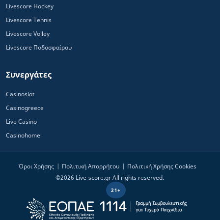
Livescore Hockey
Livescore Tennis
Livescore Volley
Livescore Ποδοσφαίρου
Συνεργάτες
Casinoslot
Casinogreece
Live Casino
Casinohome
Όροι Χρήσης
Πολιτική Απορρήτου
Πολιτική Χρήσης Cookies
©2026
Live-score.gr
All rights reserved.
21+