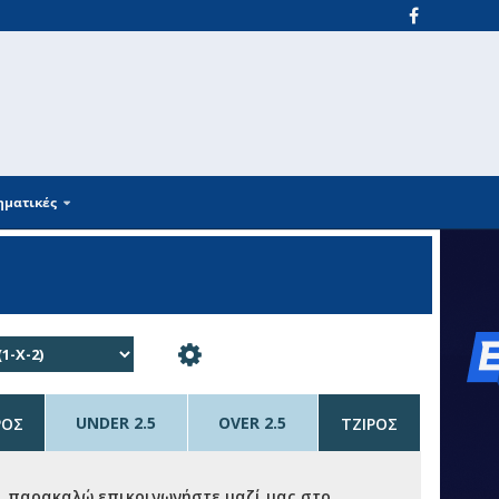
ηματικές
ΡΟΣ
UNDER 2.5
OVER 2.5
ΤΖΙΡΟΣ
, παρακαλώ επικοινωνήστε μαζί μας στο