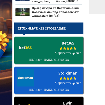
ενισχυμένες αποδόσεις (08/08)!
Πρώτη σέντρα σε Πορτογαλία και
Ολλανδία, σούπερ αποδόσεις στη
winmasters (08/08)!
ΣΤΟΙΧΗΜΑΤΙΚΕΣ ΙΣΤΟΣΕΛΙΔΕΣ
Bet365
Διάβασε την κριτική
ΕΕΕΠ | 21+ | ΠΑΙΞΕ ΥΠΕΥΘΥΝΑ
Stoiximan
Διάβασε την κριτική
ΕΕΕΠ | 21+ | ΠΑΙΞΕ ΥΠΕΥΘΥΝΑ
Bwin