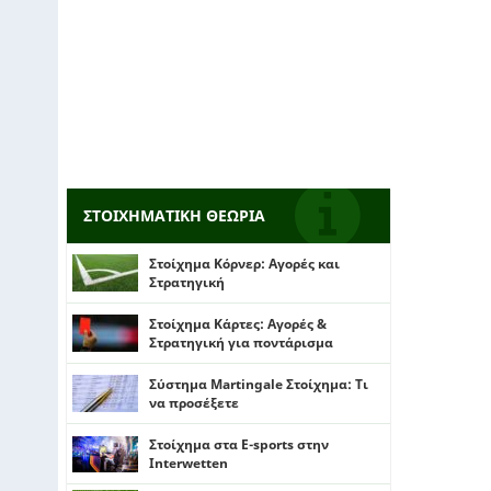
ΣΤΟΙΧΗΜΑΤΙΚΗ ΘΕΩΡΙΑ
Στοίχημα Κόρνερ: Αγορές και
Στρατηγική
Στοίχημα Κάρτες: Αγορές &
Στρατηγική για ποντάρισμα
Σύστημα Martingale Στοίχημα: Τι
να προσέξετε
Στοίχημα στα E-sports στην
Interwetten