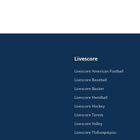
Livescore
Livescore American Football
Livescore Baseball
Livescore Basket
Livescore Handball
Livescore Hockey
Livescore Tennis
Livescore Volley
Livescore Ποδοσφαίρου