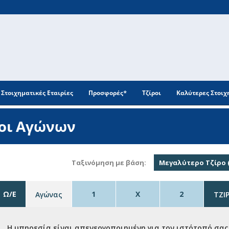
Στοιχηματικές Εταιρίες
Προσφορές*
Τζίροι
Καλύτερες Στοιχ
ροι Αγώνων
Ταξινόμηση με βάση:
Ω/Ε
Αγώνας
1
Χ
2
ΤΖΙ
Η υπηρεσία είναι απενεργοποιημένη για τον ιστότοπό σας