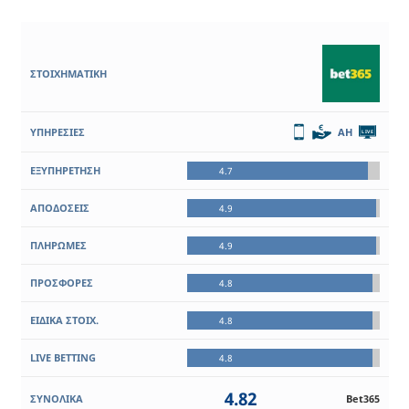
AH
LIVE
4.7
4.9
4.9
4.8
4.8
4.8
4.82
Bet365