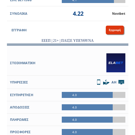
4.22
Novibet
Εγγραφή
ΕΕΕΠ | 21+ | ΠΑΙΞΕ ΥΠΕΥΘΥΝΑ
AH
LIVE
4.0
4.0
4.0
4.0