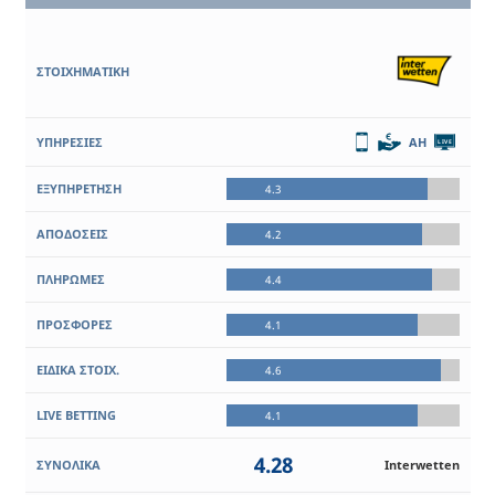
AH
LIVE
4.3
4.2
4.4
4.1
4.6
4.1
4.28
Interwetten