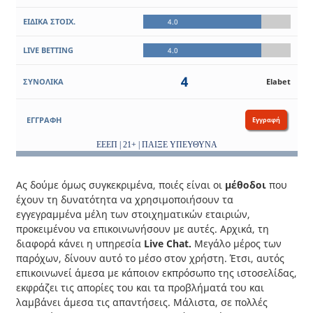
4.0
4.0
4
Elabet
Εγγραφή
ΕΕΕΠ | 21+ | ΠΑΙΞΕ ΥΠΕΥΘΥΝΑ
Ας δούμε όμως συγκεκριμένα, ποιές είναι οι
μέθοδοι
που
έχουν τη δυνατότητα να χρησιμοποιήσουν τα
εγγεγραμμένα μέλη των στοιχηματικών εταιριών,
προκειμένου να επικοινωνήσουν με αυτές. Αρχικά, τη
διαφορά κάνει η υπηρεσία
Live Chat.
Μεγάλο μέρος των
παρόχων, δίνουν αυτό το μέσο στον χρήστη. Έτσι, αυτός
επικοινωνεί άμεσα με κάποιον εκπρόσωπο της ιστοσελίδας,
εκφράζει τις απορίες του και τα προβλήματά του και
λαμβάνει άμεσα τις απαντήσεις. Μάλιστα, σε πολλές