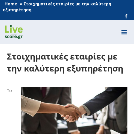
Home
»
Στοιχηματικές εταιρίες με την καλύτερη
εξυπηρέτηση
Στοιχηματικές εταιρίες με
την καλύτερη εξυπηρέτηση
Το