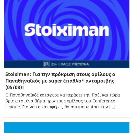
Stoiximan: Για την πρόκριση στους ομίλους ο
Παναθηναϊκός με super έπαθλο* ανταμοιβής
(05/08)!
Ο Παναθηναϊκός κατάφερε να περάσει την Πάξι και τώρα
βρίσκεται ένα βήμα πριν τους ομίλους του Conference
League. Για να το καταφέρει, θα αντιμετωπίσει την […]