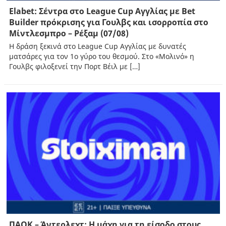
Elabet: Σέντρα στο League Cup Αγγλίας με Bet
Builder πρόκρισης για Γουλβς και ισορροπία στο
Μίντλεσμπρο – Ρέξαμ (07/08)
Η δράση ξεκινά στο League Cup Αγγλίας με δυνατές
ματσάρες για τον 1o γύρο του θεσμού. Στο «Μολινό» η
Γουλβς φιλοξενεί την Πορτ Βέιλ με […]
ΠΑΟΚ – Άντερλεχτ: Η μάχη για τη είσοδο στους