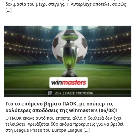
δοκιμασία του μέχρι στιγμής. Η Άντερλεχτ αποτελεί σαφώς
[…]
Για το επόμενο βήμα ο ΠΑΟΚ, με σούπερ τις
καλύτερες αποδόσεις της winmasters (06/08)!
Ο ΠΑΟΚ έκανε αυτό που έπρεπε, αλλά η δουλειά δεν έχει
τελειώσει. Χρειάζεται δύο ακόμα προκρίσεις για να βρεθεί
στη League Phase του Europa League […]