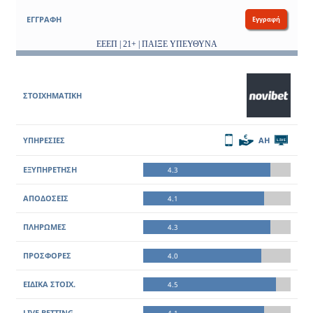
Εγγραφή
ΕΕΕΠ | 21+ | ΠΑΙΞΕ ΥΠΕΥΘΥΝΑ
AH
LIVE
4.3
4.1
4.3
4.0
4.5
4.1