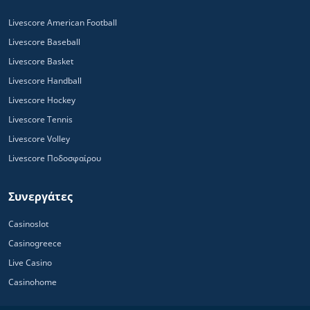
Livescore American Football
Livescore Baseball
Livescore Basket
Livescore Handball
Livescore Hockey
Livescore Tennis
Livescore Volley
Livescore Ποδοσφαίρου
Συνεργάτες
Casinoslot
Casinogreece
Live Casino
Casinohome