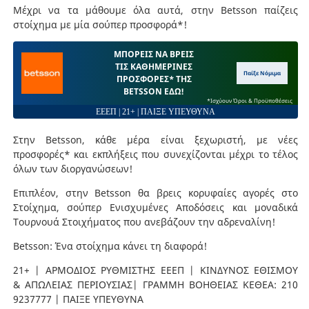
Μέχρι να τα μάθουμε όλα αυτά, στην Betsson παίζεις
στοίχημα με μία σούπερ προσφορά*!
ΜΠΟΡΕΙΣ ΝΑ ΒΡΕΙΣ
ΤΙΣ ΚΑΘΗΜΕΡΙΝΕΣ
Παίξε Νόμιμα
ΠΡΟΣΦΟΡΕΣ* ΤΗΣ
BETSSON ΕΔΩ!
*Ισχύουν Όροι & Προϋποθέσεις
ΕΕΕΠ | 21+ | ΠΑΙΞΕ ΥΠΕΥΘΥΝΑ
Στην Betsson, κάθε μέρα είναι ξεχωριστή, με νέες
προσφορές* και εκπλήξεις που συνεχίζονται μέχρι το τέλος
όλων των διοργανώσεων!
Επιπλέον, στην Betsson θα βρεις κορυφαίες αγορές στο
Στοίχημα, σούπερ Ενισχυμένες Αποδόσεις και μοναδικά
Τουρνουά Στοιχήματος που ανεβάζουν την αδρεναλίνη!
Betsson: Ένα στοίχημα κάνει τη διαφορά!
21+ | ΑΡΜΟΔΙΟΣ ΡΥΘΜΙΣΤΗΣ ΕΕΕΠ | ΚΙΝΔΥΝΟΣ ΕΘΙΣΜΟΥ
& ΑΠΩΛΕΙΑΣ ΠΕΡΙΟΥΣΙΑΣ| ΓΡΑΜΜΗ ΒΟΗΘΕΙΑΣ ΚΕΘΕΑ: 210
9237777 | ΠΑΙΞΕ ΥΠΕΥΘΥΝΑ