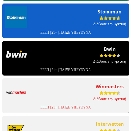
Stoiximan
Διάβασε την κριτική
ΕΕΕΠ | 21+ | ΠΑΙΞΕ ΥΠΕΥΘΥΝΑ
Bwin
Διάβασε την κριτική
ΕΕΕΠ | 21+ | ΠΑΙΞΕ ΥΠΕΥΘΥΝΑ
Winmasters
Διάβασε την κριτική
ΕΕΕΠ | 21+ | ΠΑΙΞΕ ΥΠΕΥΘΥΝΑ
Interwetten