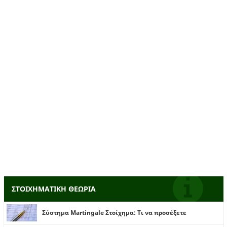
ΣΤΟΙΧΗΜΑΤΙΚΗ ΘΕΩΡΙΑ
Σύστημα Martingale Στοίχημα: Τι να προσέξετε