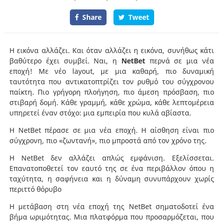
Share
Tweet
Η εικόνα αλλάζει. Και όταν αλλάζει η εικόνα, συνήθως κάτι
βαθύτερο έχει συμβεί. Ναι, η
NetBet
περνά σε μια νέα
εποχή! Με νέο layout, με μια καθαρή, πιο δυναμική
ταυτότητα που αντικατοπτρίζει τον ρυθμό του σύγχρονου
παίκτη. Πιο γρήγορη πλοήγηση, πιο άμεση πρόσβαση, πιο
στιβαρή δομή. Κάθε γραμμή, κάθε χρώμα, κάθε λεπτομέρεια
υπηρετεί έναν στόχο: μια εμπειρία που κυλά αβίαστα.
Η NetBet πέρασε σε μια νέα εποχή. Η αίσθηση είναι πιο
σύγχρονη, πιο «ζωντανή», πιο μπροστά από τον χρόνο της.
Η NetBet δεν αλλάζει απλώς εμφάνιση. Εξελίσσεται.
Επανατοποθετεί τον εαυτό της σε ένα περιβάλλον όπου η
ταχύτητα, η σαφήνεια και η δύναμη συνυπάρχουν χωρίς
περιττό θόρυβο
Η μετάβαση στη νέα εποχή της NetBet σηματοδοτεί ένα
βήμα ωριμότητας. Μια πλατφόρμα που προσαρμόζεται, που