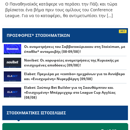
Ο Παναθηναϊκός κατάφερε να περάσει την Πάξι και τώρα
βρίσκεται ένα βήμα πριν τους ομίλους του Conference
League. Για να το καταφέρει, θα αντιμετωπίσει την […]
ΠΡΟΣΦΟΡΕΣ* ΣΤΟΙΧΗΜΑΤΙΚΩΝ
Οι αναμετρήσεις του Σαββατοκύριακου στη Stoiximan, με
έπαθλο* ανταμοιβής (08-09/08)!
Novibet: Oι κορυφαίες αναμετρήσεις της Κυριακής με
ενισχυμένες αποδόσεις (09/08)!
Elabet: Πρεμιέρα με «combo» ημιχρόνων για το Αννόβερο
και «Ενισχυμένη» Νυρεμβέργη (09/08)
Elabet: Σούπερ Bet Builder για τη Σαουθάμπτον και
«Ενισχυμένη» Μπέρμιγχαμ στο League Cup Αγγλίας
(08/08)
ΣΤΟΙΧΗΜΑΤΙΚΕΣ ΙΣΤΟΣΕΛΙΔΕΣ