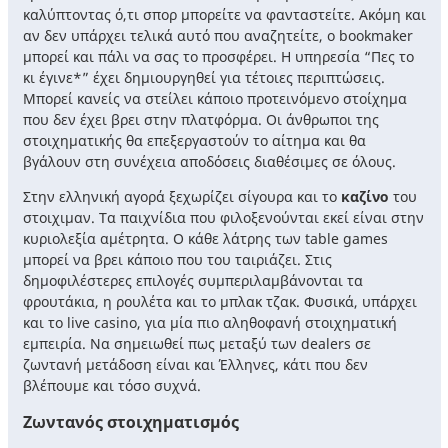
καλύπτοντας ό,τι σπορ μπορείτε να φανταστείτε. Ακόμη και
αν δεν υπάρχει τελικά αυτό που αναζητείτε, ο bookmaker
μπορεί και πάλι να σας το προσφέρει. Η υπηρεσία “Πες το
κι έγινε*” έχει δημιουργηθεί για τέτοιες περιπτώσεις.
Μπορεί κανείς να στείλει κάποιο προτεινόμενο στοίχημα
που δεν έχει βρει στην πλατφόρμα. Οι άνθρωποι της
στοιχηματικής θα επεξεργαστούν το αίτημα και θα
βγάλουν στη συνέχεια αποδόσεις διαθέσιμες σε όλους.
Στην ελληνική αγορά ξεχωρίζει σίγουρα και το
καζίνο
του
στοιχιμαν. Τα παιχνίδια που φιλοξενούνται εκεί είναι στην
κυριολεξία αμέτρητα. Ο κάθε λάτρης των table games
μπορεί να βρει κάποιο που του ταιριάζει. Στις
δημοφιλέστερες επιλογές συμπεριλαμβάνονται τα
φρουτάκια, η ρουλέτα και το μπλακ τζακ. Φυσικά, υπάρχει
και το live casino, για μία πιο αληθοφανή στοιχηματική
εμπειρία. Να σημειωθεί πως μεταξύ των dealers σε
ζωντανή μετάδοση είναι και Έλληνες, κάτι που δεν
βλέπουμε και τόσο συχνά.
Ζωντανός στοιχηματισμός