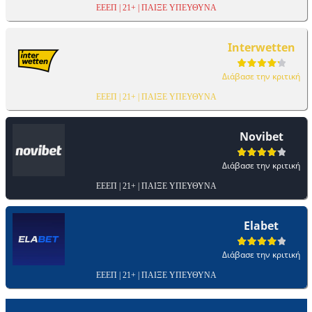
ΕΕΕΠ | 21+ | ΠΑΙΞΕ ΥΠΕΥΘΥΝΑ
Interwetten
Διάβασε την κριτική
ΕΕΕΠ | 21+ | ΠΑΙΞΕ ΥΠΕΥΘΥΝΑ
Novibet
Διάβασε την κριτική
ΕΕΕΠ | 21+ | ΠΑΙΞΕ ΥΠΕΥΘΥΝΑ
Elabet
Διάβασε την κριτική
ΕΕΕΠ | 21+ | ΠΑΙΞΕ ΥΠΕΥΘΥΝΑ