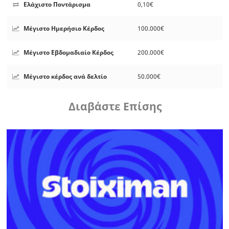
Ελάχιστο Ποντάρισμα
0,10€
Μέγιστο Ημερήσιο Κέρδος
100.000€
Μέγιστο Εβδομαδιαίο Κέρδος
200.000€
Μέγιστο κέρδος ανά δελτίο
50.000€
Διαβάστε Επίσης