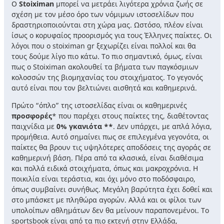
Ο
Stoiximan
μπορεί να μετράει λιγότερα χρόνια ζωής σε
σχέση με τον μέσο όρο των νόμιμων ιστοσελίδων που
δραστηριοποιούνται στη χώρα μας. Ωστόσο, πλέον είναι
ίσως ο κορυφαίος προορισμός για τους Έλληνες παίκτες. Οι
λόγοι που ο stoiximan gr ξεχωρίζει είναι πολλοί και θα
τους δούμε λίγο πιο κάτω. Το πιο σημαντικό, όμως, είναι
πως ο Stoiximan ακολουθεί τα βήματα των παγκόσμιων
κολοσσών της βιομηχανίας του στοιχήματος. Το γεγονός
αυτό είναι που τον βελτιώνει αισθητά και καθημερινά.
Πρώτο “όπλο” της ιστοσελίδας είναι οι καθημερινές
προσφορές
* που παρέχει στους παίκτες της, διαθέτοντας
παιχνίδια με
0% γκανιότα **
. Δεν υπάρχει, με απλά λόγια,
προμήθεια. Αυτό σημαίνει πως σε επιλεγμένα γεγονότα, οι
παίκτες θα βρουν τις υψηλότερες αποδόσεις της αγοράς σε
καθημερινή βάση. Πέρα από τα κλασικά, είναι διαθέσιμα
και πολλά ειδικά στοιχήματα, όπως και μακροχρόνια. Η
ποικιλία είναι τεράστια, και όχι μόνο στο ποδόσφαιρο,
όπως συμβαίνει συνήθως. Μεγάλη βαρύτητα έχει δοθεί και
στο μπάσκετ με πληθώρα αγορών. Αλλά και οι φίλοι των
υπολοίπων αθλημάτων δεν θα μείνουν παραπονεμένοι. Το
sportsbook είναι από τα πιο εκτενή στην Ελλάδα,