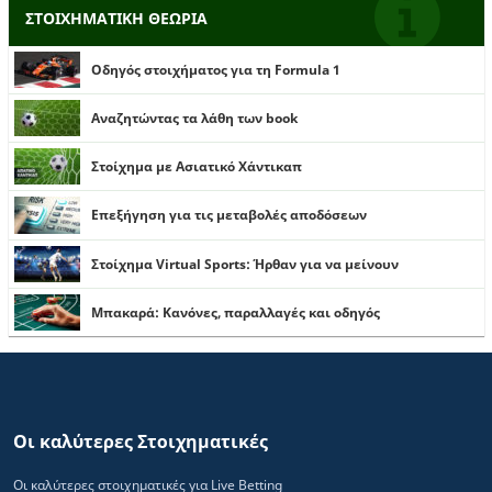
ΣΤΟΙΧΗΜΑΤΙΚΗ ΘΕΩΡΙΑ
Οδηγός στοιχήματος για τη Formula 1
Αναζητώντας τα λάθη των book
Στοίχημα με Ασιατικό Χάντικαπ
Επεξήγηση για τις μεταβολές αποδόσεων
Στοίχημα Virtual Sports: Ήρθαν για να μείνουν
Μπακαρά: Κανόνες, παραλλαγές και οδηγός
Οι καλύτερες Στοιχηματικές
Οι καλύτερες στοιχηματικές για Live Betting