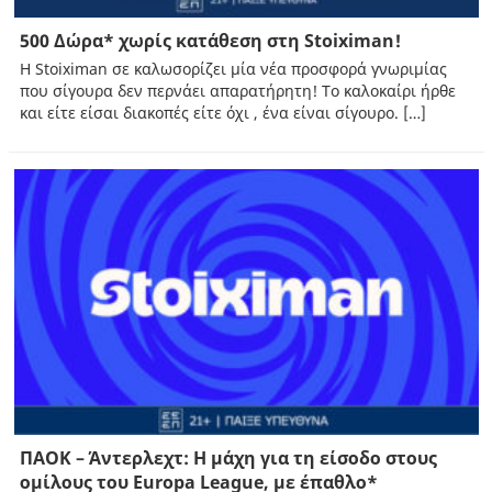
500 Δώρα* χωρίς κατάθεση στη Stoiximan!
Η Stoiximan σε καλωσορίζει μία νέα προσφορά γνωριμίας
που σίγουρα δεν περνάει απαρατήρητη! Το καλοκαίρι ήρθε
και είτε είσαι διακοπές είτε όχι , ένα είναι σίγουρο. […]
ΠΑΟΚ – Άντερλεχτ: Η μάχη για τη είσοδο στους
ομίλους του Europa League, με έπαθλο*