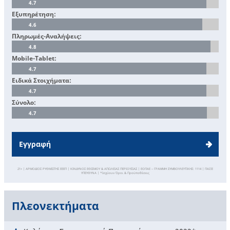
4.7
Εξυπηρέτηση:
4.6
Πληρωμές-Αναλήψεις:
4.8
Mobile-Tablet:
4.7
Ειδικά Στοιχήματα:
4.7
Σύνολο:
4.7
Εγγραφή
21+ | ΑΡΜΟΔΙΟΣ ΡΥΘΜΙΣΤΗΣ ΕΕΕΠ | ΚΙΝΔΥΝΟΣ ΕΘΙΣΜΟΥ & ΑΠΩΛΕΙΑΣ ΠΕΡΙΟΥΣΙΑΣ | ΕΟΠΑΕ – ΓΡΑΜΜΗ ΣΥΜΒΟΥΛΕΥΤΙΚΗΣ: 1114 | ΠΑΙΞΕ
ΥΠΕΥΘΥΝΑ | *Ισχύουν Όροι & Προϋποθέσεις
Πλεονεκτήματα