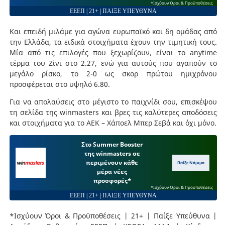
*Ισχύουν Όροι & Προϋποθέσεις
ΕΕΕΠ | 21+ | ΠΑΙΞΕ ΥΠΕΥΘΥΝΑ
Και επειδή μιλάμε για αγώνα ευρωπαϊκό και δη ομάδας από
την Ελλάδα, τα ειδικά στοιχήματα έχουν την τιμητική τους.
Μία από τις επιλογές που ξεχωρίζουν, είναι το anytime
τέρμα του Ζίνι στο 2.27, ενώ για αυτούς που αγαπούν το
μεγάλο ρίσκο, το 2-0 ως σκορ πρώτου ημιχρόνου
προσφέρεται στο υψηλό 6.80.
Για να απολαύσεις στο μέγιστο το παιχνίδι σου, επισκέψου
τη σελίδα της winmasters και βρες τις καλύτερες αποδόσεις
και στοιχήματα για το ΑΕΚ – Χάποελ Μπερ Σεβά και όχι μόνο.
Στο Summer Booster
της winmasters σε
περιμένουν κάθε
Παίξε Νόμιμα
μέρα νέες
προσφορές*
*Ισχύουν Όροι & Προϋποθέσεις
ΕΕΕΠ | 21+ | ΠΑΙΞΕ ΥΠΕΥΘΥΝΑ
*Ισχύουν Όροι & Προϋποθέσεις | 21+ | Παίξε Υπεύθυνα |