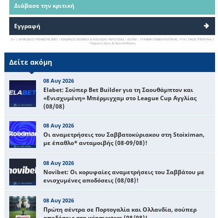
Διάβασε την κριτική
Εγγραφή
21+ | ΑΡΜΟΔΙΟΣ ΡΥΘΜΙΣΤΗΣ ΕΕΕΠ | ΚΙΝΔΥΝΟΣ ΕΘΙΣΜΟΥ & ΑΠΩΛΕΙΑΣ ΠΕΡΙΟΥΣΙΑΣ | ΕΟΠΑΕ – ΓΡΑΜΜΗ ΣΥΜΒΟΥΛΕΥΤΙΚΗΣ: 1114 | ΠΑΙΞΕ ΥΠΕΥΘΥΝΑ |
*Ισχύουν Όροι & Προϋποθέσεις
Δείτε ακόμη
08 Αυγ 2026
Elabet: Σούπερ Bet Builder για τη Σαουθάμπτον και
«Ενισχυμένη» Μπέρμιγχαμ στο League Cup Αγγλίας
(08/08)
08 Αυγ 2026
Οι αναμετρήσεις του Σαββατοκύριακου στη Stoiximan,
με έπαθλο* ανταμοιβής (08-09/08)!
08 Αυγ 2026
Novibet: Oι κορυφαίες αναμετρήσεις του Σαββάτου με
ενισχυμένες αποδόσεις (08/08)!
08 Αυγ 2026
Πρώτη σέντρα σε Πορτογαλία και Ολλανδία, σούπερ
αποδόσεις στη winmasters (08/08)!