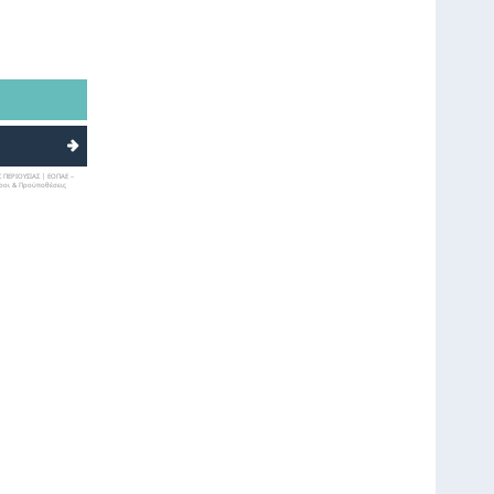
 ΠΕΡΙΟΥΣΙΑΣ | ΕΟΠΑΕ –
ροι & Προϋποθέσεις