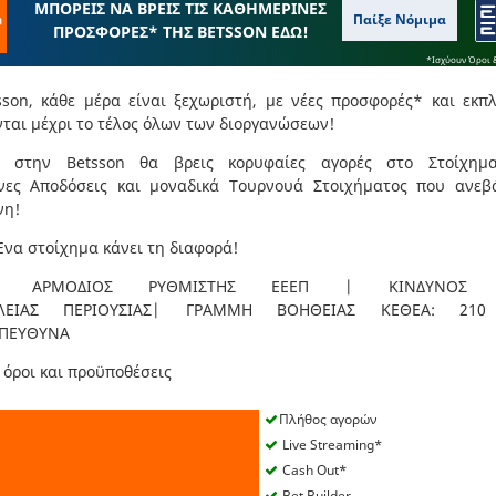
ΜΠΟΡΕΙΣ ΝΑ ΒΡΕΙΣ ΤΙΣ ΚΑΘΗΜΕΡΙΝΕΣ
Παίξε Νόμιμα
ΠΡΟΣΦΟΡΕΣ* ΤΗΣ BETSSON ΕΔΩ!
*Ισχύουν Όροι 
sson, κάθε μέρα είναι ξεχωριστή, με νέες προσφορές* και εκπ
ται μέχρι το τέλος όλων των διοργανώσεων!
ν, στην Betsson θα βρεις κορυφαίες αγορές στο Στοίχημ
νες Αποδόσεις και μοναδικά Τουρνουά Στοιχήματος που ανεβ
νη!
Ένα στοίχημα κάνει τη διαφορά!
 ΑΡΜΟΔΙΟΣ ΡΥΘΜΙΣΤΗΣ ΕΕΕΠ | ΚΙΝΔΥΝΟΣ Ε
ΕΙΑΣ ΠΕΡΙΟΥΣΙΑΣ| ΓΡΑΜΜΗ ΒΟΗΘΕΙΑΣ ΚΕΘΕΑ: 210 
ΥΠΕΥΘΥΝΑ
όροι και προϋποθέσεις
Πλήθος αγορών
Live Streaming*
Cash Out*
Bet Builder