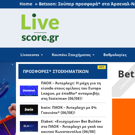
Home
»
Betsson: Σούπερ προσφορά* στα Άρσεναλ-Ν
Livescores
Κουπόνι Στοιχήματος
Βαθμολογίες
Bet
ΠΡΟΣΦΟΡΕΣ* ΣΤΟΙΧΗΜΑΤΙΚΩΝ
ΠΑΟΚ – Άντερλεχτ: Η μάχη για τη
είσοδο στους ομίλους του Europa
League, με έπαθλο* ανταμοιβής
στη Stoiximan (06/08)!
bwin: ΠΑΟΚ – Άντερλεχτ με 0%
Γκανιότα* (06/08)!
Elabet: «Ενισχυμένο» Bet Builder
στο ΠΑΟΚ – Άντερλεχτ με γκολ του
καυτού Κωνσταντέλια (06/08)