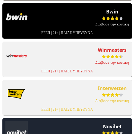
Bwin
Διάβασε την κριτική
ΕΕΕΠ | 21+ | ΠΑΙΞΕ ΥΠΕΥΘΥΝΑ
Winmasters
Διάβασε την κριτική
ΕΕΕΠ | 21+ | ΠΑΙΞΕ ΥΠΕΥΘΥΝΑ
Interwetten
Διάβασε την κριτική
ΕΕΕΠ | 21+ | ΠΑΙΞΕ ΥΠΕΥΘΥΝΑ
Novibet