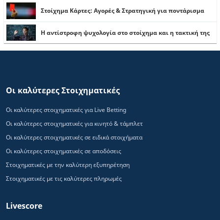
Στοίχημα Κάρτες: Αγορές & Στρατηγική για ποντάρισμα
Η αντίστροφη ψυχολογία στο στοίχημα και η τακτική της
Οι καλύτερες Στοιχηματικές
Οι καλύτερες στοιχηματικές για Live Betting
Οι καλύτερες στοιχηματικές για κινητό & τάμπλετ
Οι καλύτερες στοιχηματικές σε ειδικά στοιχήματα
Οι καλύτερες στοιχηματικές σε αποδόσεις
Στοιχηματικές με την καλύτερη εξυπηρέτηση
Στοιχηματικές με τις καλύτερες πληρωμές
Livescore