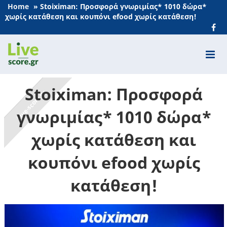
Home
»
Stoiximan: Προσφορά γνωριμίας* 1010 δώρα*
χωρίς κατάθεση και κουπόνι efood χωρίς κατάθεση!
Stoiximan: Προσφορά
γνωριμίας* 1010 δώρα*
χωρίς κατάθεση και
κουπόνι efood χωρίς
κατάθεση!