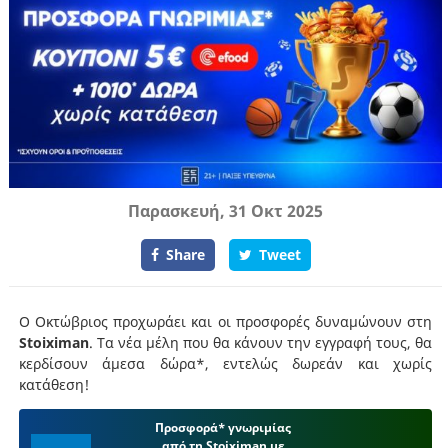
Παρασκευή, 31 Οκτ 2025
Share
Tweet
O Οκτώβριος προχωράει και οι προσφορές δυναμώνουν στη
Stoiximan
. Τα νέα μέλη που θα κάνουν την εγγραφή τους, θα
κερδίσουν άμεσα δώρα*, εντελώς δωρεάν και χωρίς
κατάθεση!
Προσφορά* γνωριμίας
από τη Stoiximan με