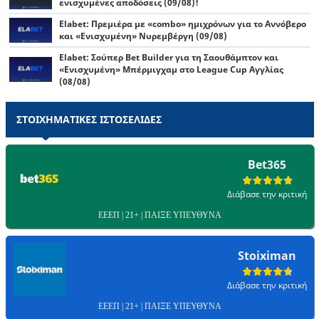
ενισχυμένες αποδόσεις (09/08)!
Elabet: Πρεμιέρα με «combo» ημιχρόνων για το Αννόβερο
και «Ενισχυμένη» Νυρεμβέργη (09/08)
Elabet: Σούπερ Bet Builder για τη Σαουθάμπτον και
«Ενισχυμένη» Μπέρμιγχαμ στο League Cup Αγγλίας
(08/08)
ΣΤΟΙΧΗΜΑΤΙΚΕΣ ΙΣΤΟΣΕΛΙΔΕΣ
Bet365
Διάβασε την κριτική
ΕΕΕΠ | 21+ | ΠΑΙΞΕ ΥΠΕΥΘΥΝΑ
Stoiximan
Διάβασε την κριτική
ΕΕΕΠ | 21+ | ΠΑΙΞΕ ΥΠΕΥΘΥΝΑ