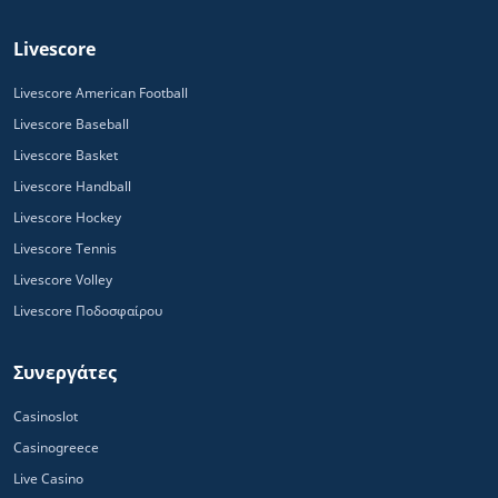
Livescore
Livescore American Football
Livescore Baseball
Livescore Basket
Livescore Handball
Livescore Hockey
Livescore Tennis
Livescore Volley
Livescore Ποδοσφαίρου
Συνεργάτες
Casinoslot
Casinogreece
Live Casino