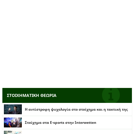
ΣΤΟΙΧΗΜΑΤΙΚΗ ΘΕΩΡΙΑ
Η αντίστροφη ψυχολογία στο στοίχημα και η τακτική της
Στοίχημα στα E-sports στην Interwetten