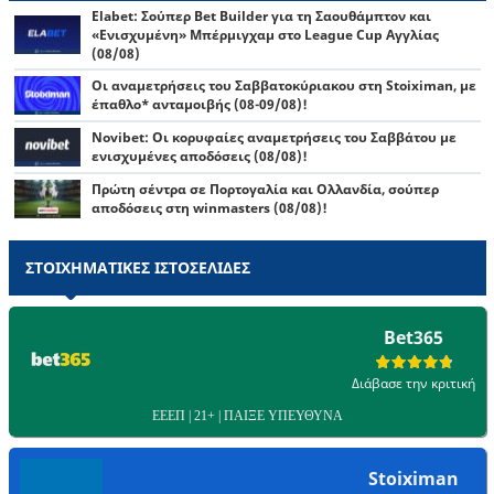
Elabet: Σούπερ Bet Builder για τη Σαουθάμπτον και
«Ενισχυμένη» Μπέρμιγχαμ στο League Cup Αγγλίας
(08/08)
Οι αναμετρήσεις του Σαββατοκύριακου στη Stoiximan, με
έπαθλο* ανταμοιβής (08-09/08)!
Novibet: Oι κορυφαίες αναμετρήσεις του Σαββάτου με
ενισχυμένες αποδόσεις (08/08)!
Πρώτη σέντρα σε Πορτογαλία και Ολλανδία, σούπερ
αποδόσεις στη winmasters (08/08)!
ΣΤΟΙΧΗΜΑΤΙΚΕΣ ΙΣΤΟΣΕΛΙΔΕΣ
Bet365
Διάβασε την κριτική
ΕΕΕΠ | 21+ | ΠΑΙΞΕ ΥΠΕΥΘΥΝΑ
Stoiximan