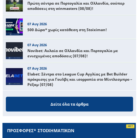
Πρώτη σέντρα σε Πορτογαλία και Ολλανδία, σούπερ
αποδόσεις στη winmasters (08/08)!
07 Αυγ 2026
500 Δώρα* χωρίς κατάθεση στη Stoiximan!
07 Αυγ 2026
Novibet: Αυλαία σε Ολλανδία και Πορτογαλία με
ενισχυμένες αποδόσεις (07/08)!
07 Αυγ 2026
Elabet: Σέντρα στο League Cup Αγγλίας με Bet Builder
πρόκρισης για Γουλβς και ισορροπία στο Μίντλεσμπρο –
Ρέξαμ (07/08)
Δείτε όλα τα άρθρα
ΠΡΟΣΦΟΡΕΣ* ΣΤΟΙΧΗΜΑΤΙΚΩΝ