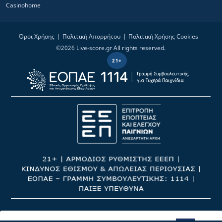
Casinohome
Όροι Χρήσης
Πολιτική Απορρήτου
Πολιτική Χρήσης Cookies
©2026
Live-score.gr
All rights reserved.
21+