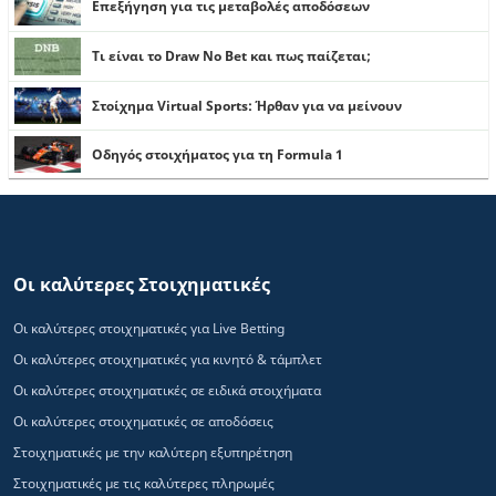
Επεξήγηση για τις μεταβολές αποδόσεων
Τι είναι το Draw No Bet και πως παίζεται;
Στοίχημα Virtual Sports: Ήρθαν για να μείνουν
Οδηγός στοιχήματος για τη Formula 1
Οι καλύτερες Στοιχηματικές
Οι καλύτερες στοιχηματικές για Live Betting
Οι καλύτερες στοιχηματικές για κινητό & τάμπλετ
Οι καλύτερες στοιχηματικές σε ειδικά στοιχήματα
Οι καλύτερες στοιχηματικές σε αποδόσεις
Στοιχηματικές με την καλύτερη εξυπηρέτηση
Στοιχηματικές με τις καλύτερες πληρωμές