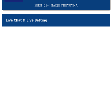
ΕΕΕΠ | 21+ | ΠΑΙΞΕ ΥΠΕΥΘΥΝΑ
Live Chat & Live Betting