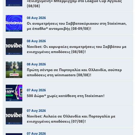
«Ενισχυμένη» Μπέρμιγχαμ στο League Cup Αγγλίας
(08/08)
08 Αυγ 2026
Οι αναμετρήσεις του Σαββατοκύριακου στη Stoiximan,
με έπαθλο* ανταμοιβής (08-09/08)!
08 Αυγ 2026
Novibet: Oι κορυφαίες αναμετρήσεις του Σαββάτου με
ενισχυμένες αποδόσεις (08/08)!
08 Αυγ 2026
Πρώτη σέντρα σε Πορτογαλία και Ολλανδία, σούπερ
αποδόσεις στη winmasters (08/08)!
07 Αυγ 2026
500 Δώρα* χωρίς κατάθεση στη Stoiximan!
07 Αυγ 2026
Novibet: Αυλαία σε Ολλανδία και Πορτογαλία με
ενισχυμένες αποδόσεις (07/08)!
07 Αυγ 2026