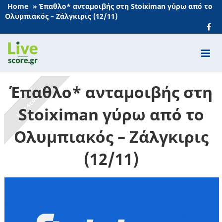
Home
»
Έπαθλο* ανταμοιβής στη Stoiximan γύρω από το
Ολυμπιακός – Ζάλγκιρις (12/11)
Έπαθλο* ανταμοιβής στη
Stoiximan γύρω από το
Ολυμπιακός – Ζάλγκιρις
(12/11)