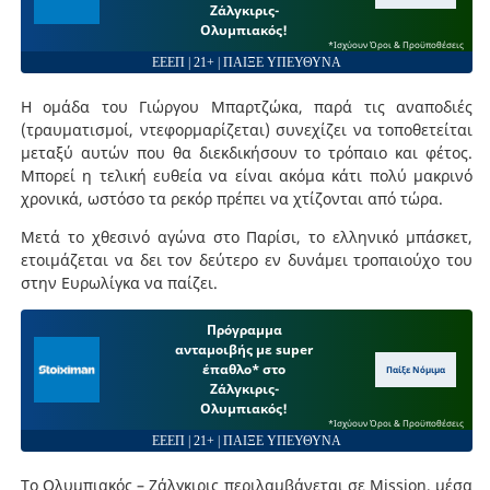
Ζάλγκιρις-
Ολυμπιακός!
*Ισχύουν Όροι & Προϋποθέσεις
ΕΕΕΠ | 21+ | ΠΑΙΞΕ ΥΠΕΥΘΥΝΑ
Η ομάδα του Γιώργου Μπαρτζώκα, παρά τις αναποδιές
(τραυματισμοί, ντεφορμαρίζεται) συνεχίζει να τοποθετείται
μεταξύ αυτών που θα διεκδικήσουν το τρόπαιο και φέτος.
Μπορεί η τελική ευθεία να είναι ακόμα κάτι πολύ μακρινό
χρονικά, ωστόσο τα ρεκόρ πρέπει να χτίζονται από τώρα.
Μετά το χθεσινό αγώνα στο Παρίσι, το ελληνικό μπάσκετ,
ετοιμάζεται να δει τον δεύτερο εν δυνάμει τροπαιούχο του
στην Ευρωλίγκα να παίζει.
Πρόγραμμα
ανταμοιβής με super
έπαθλο* στο
Παίξε Νόμιμα
Ζάλγκιρις-
Ολυμπιακός!
*Ισχύουν Όροι & Προϋποθέσεις
ΕΕΕΠ | 21+ | ΠΑΙΞΕ ΥΠΕΥΘΥΝΑ
Το Ολυμπιακός – Ζάλγκιρις περιλαμβάνεται σε Mission, μέσα