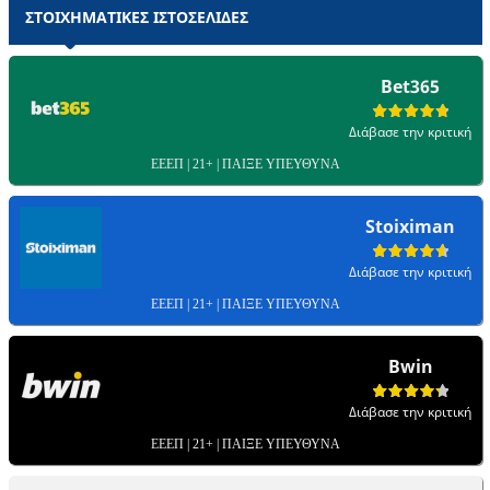
ΣΤΟΙΧΗΜΑΤΙΚΕΣ ΙΣΤΟΣΕΛΙΔΕΣ
Bet365
Διάβασε την κριτική
ΕΕΕΠ | 21+ | ΠΑΙΞΕ ΥΠΕΥΘΥΝΑ
Stoiximan
Διάβασε την κριτική
ΕΕΕΠ | 21+ | ΠΑΙΞΕ ΥΠΕΥΘΥΝΑ
Bwin
Διάβασε την κριτική
ΕΕΕΠ | 21+ | ΠΑΙΞΕ ΥΠΕΥΘΥΝΑ