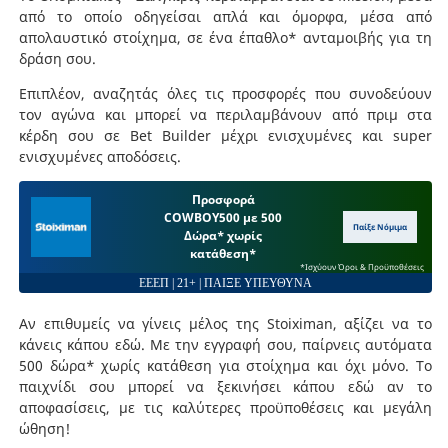
από το οποίο οδηγείσαι απλά και όμορφα, μέσα από
απολαυστικό στοίχημα, σε ένα έπαθλο* ανταμοιβής για τη
δράση σου.
Επιπλέον, αναζητάς όλες τις προσφορές που συνοδεύουν
τον αγώνα και μπορεί να περιλαμβάνουν από πριμ στα
κέρδη σου σε Bet Builder μέχρι ενισχυμένες και super
ενισχυμένες αποδόσεις.
Προσφορά
COWBOY500 με 500
Παίξε Νόμιμα
Δώρα* χωρίς
κατάθεση*
*Ισχύουν Όροι & Προϋποθέσεις
ΕΕΕΠ | 21+ | ΠΑΙΞΕ ΥΠΕΥΘΥΝΑ
Αν επιθυμείς να γίνεις μέλος της Stoiximan, αξίζει να το
κάνεις κάπου εδώ. Με την εγγραφή σου, παίρνεις αυτόματα
500 δώρα* χωρίς κατάθεση για στοίχημα και όχι μόνο. Το
παιχνίδι σου μπορεί να ξεκινήσει κάπου εδώ αν το
αποφασίσεις, με τις καλύτερες προϋποθέσεις και μεγάλη
ώθηση!