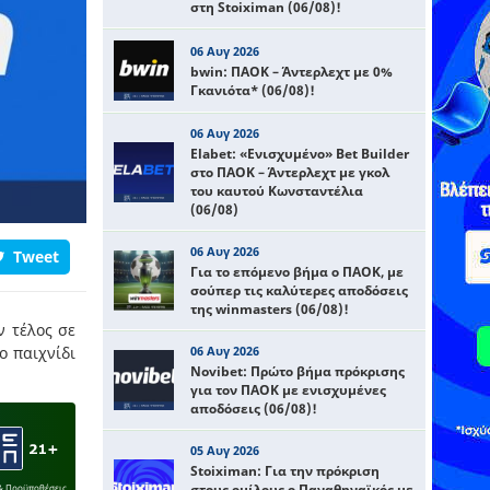
στη Stoiximan (06/08)!
06 Αυγ 2026
bwin: ΠΑΟΚ – Άντερλεχτ με 0%
Γκανιότα* (06/08)!
06 Αυγ 2026
Elabet: «Ενισχυμένο» Bet Builder
στο ΠΑΟΚ – Άντερλεχτ με γκολ
του καυτού Κωνσταντέλια
(06/08)
06 Αυγ 2026
Tweet
Για το επόμενο βήμα ο ΠΑΟΚ, με
σούπερ τις καλύτερες αποδόσεις
της winmasters (06/08)!
ν τέλος σε
ο παιχνίδι
06 Αυγ 2026
Novibet: Πρώτο βήμα πρόκρισης
για τον ΠΑΟΚ με ενισχυμένες
αποδόσεις (06/08)!
05 Αυγ 2026
Stoiximan: Για την πρόκριση
στους ομίλους ο Παναθηναϊκός με
& Προϋποθέσεις