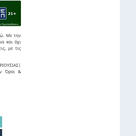
& Προϋποθέσεις
δώ. Με την
μα και όχι
ις, με τις
ΡΙΟΥΣΙΑΣ|
ν Όροι &