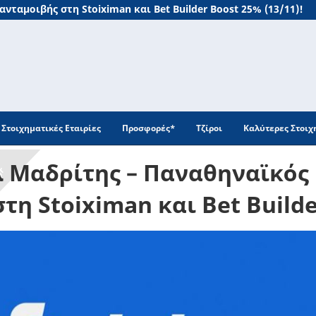
ταμοιβής στη Stoiximan και Bet Builder Boost 25% (13/11)!
Στοιχηματικές Εταιρίες
Προσφορές*
Τζίροι
Καλύτερες Στοιχ
 Μαδρίτης – Παναθηναϊκός
στη Stoiximan και Bet Builde