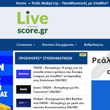
Home
»
Ρεάλ Μαδρίτης – Παναθηναϊκός με έπαθλο* αν
Livescores
Κουπόνι Στοιχήματος
Βαθμολογίες
Ρεάλ
ΠΡΟΣΦΟΡΕΣ* ΣΤΟΙΧΗΜΑΤΙΚΩΝ
ΠΑΟΚ – Άντερλεχτ: Η μάχη για τη
είσοδο στους ομίλους του Europa
League, με έπαθλο* ανταμοιβής
στη Stoiximan (06/08)!
bwin: ΠΑΟΚ – Άντερλεχτ με 0%
Γκανιότα* (06/08)!
Elabet: «Ενισχυμένο» Bet Builder
στο ΠΑΟΚ – Άντερλεχτ με γκολ του
καυτού Κωνσταντέλια (06/08)