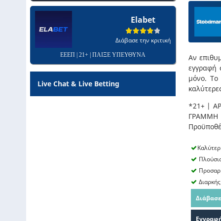
Elabet
Διάβασε την κριτική
ΕΕΕΠ | 21+ | ΠΑΙΞΕ ΥΠΕΥΘΥΝΑ
Αν επιθυμ
εγγραφή 
μόνο. Το
Live Chat & Live Betting
καλύτερε
*​21+ | 
ΓΡΑΜΜΗ 
Προϋποθε
Καλύτερ
Πλούσιο
Προσαρμ
Διαρκής
Διάβασε
Εγγραφ