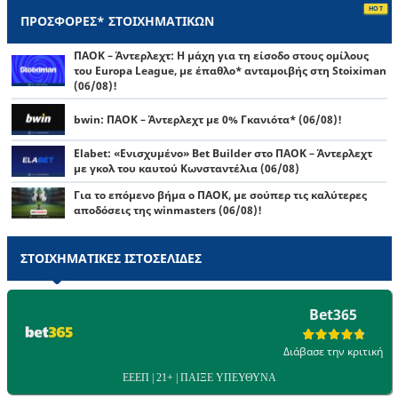
ΠΡΟΣΦΟΡΕΣ* ΣΤΟΙΧΗΜΑΤΙΚΩΝ
ΠΑΟΚ – Άντερλεχτ: Η μάχη για τη είσοδο στους ομίλους
του Europa League, με έπαθλο* ανταμοιβής στη Stoiximan
(06/08)!
bwin: ΠΑΟΚ – Άντερλεχτ με 0% Γκανιότα* (06/08)!
Elabet: «Ενισχυμένο» Bet Builder στο ΠΑΟΚ – Άντερλεχτ
με γκολ του καυτού Κωνσταντέλια (06/08)
Για το επόμενο βήμα ο ΠΑΟΚ, με σούπερ τις καλύτερες
αποδόσεις της winmasters (06/08)!
ΣΤΟΙΧΗΜΑΤΙΚΕΣ ΙΣΤΟΣΕΛΙΔΕΣ
Bet365
Διάβασε την κριτική
ΕΕΕΠ | 21+ | ΠΑΙΞΕ ΥΠΕΥΘΥΝΑ