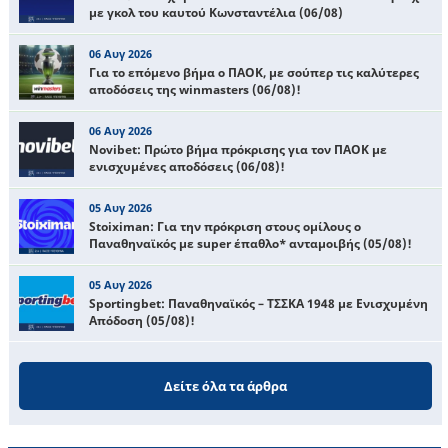
με γκολ του καυτού Κωνσταντέλια (06/08)
06 Αυγ 2026
Για το επόμενο βήμα ο ΠΑΟΚ, με σούπερ τις καλύτερες
αποδόσεις της winmasters (06/08)!
06 Αυγ 2026
Novibet: Πρώτο βήμα πρόκρισης για τον ΠΑΟΚ με
ενισχυμένες αποδόσεις (06/08)!
05 Αυγ 2026
Stoiximan: Για την πρόκριση στους ομίλους ο
Παναθηναϊκός με super έπαθλο* ανταμοιβής (05/08)!
05 Αυγ 2026
Sportingbet: Παναθηναϊκός – ΤΣΣΚΑ 1948 με Ενισχυμένη
Απόδοση (05/08)!
Δείτε όλα τα άρθρα