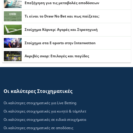
Επεξήγηση για τις μεταβολές αποδόσεων
Τι είναι το Draw No Bet και πως παίζεται;
Στοίχημα Κόρνερ: Αγορές και Στρατηγική
Στοίχημα στα E-sports στην Interwetten
Ακριβές σκορ: Επιλογές και παγίδες
Οι καλύτερες Στοιχηματικές
Οι καλύτερες στοιχηματικές για Live Betting
Οι καλύτερες στοιχηματικές για κινητό & τάμπλετ
Οι καλύτερες στοιχηματικές σε ειδικά στοιχήματα
Οι καλύτερες στοιχηματικές σε αποδόσεις